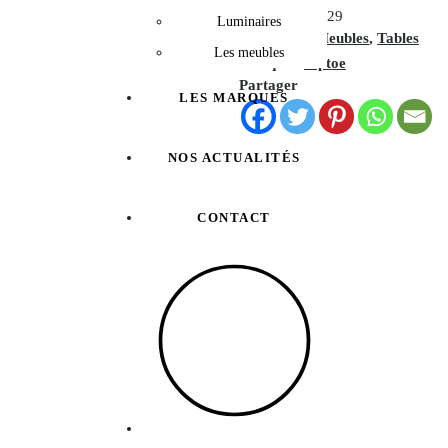
MEU-029
UGS :
Luminaires
Meubles
,
Tables
Catégories :
Les meubles
Marque :
Tiptoe
Partager
LES MARQUES
NOS ACTUALITÉS
CONTACT