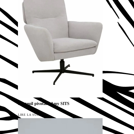
Fauteuil pivotant Amy SITS
LIRE LA SUITE