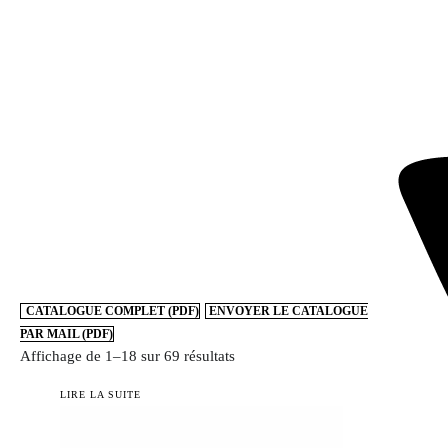
CATALOGUE COMPLET (PDF)
ENVOYER LE CATALOGUE
PAR MAIL (PDF)
Trié
Affichage de 1–18 sur 69 résultats
du
LIRE LA SUITE
plus
récent
au