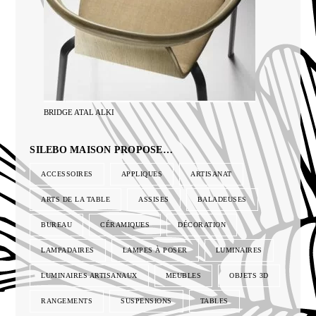
BRIDGE ATAL ALKI
SILEBO MAISON PROPOSE…
ACCESSOIRES
APPLIQUES
ARTISANAT
ARTS DE LA TABLE
ASSISES
BALADEUSES
BUREAU
CÉRAMIQUES
DÉCORATION
LAMPADAIRES
LAMPES À POSER
LUMINAIRES
LUMINAIRES ARTISANAUX
MEUBLES
OBJETS 3D
RANGEMENTS
SUSPENSIONS
TABLES